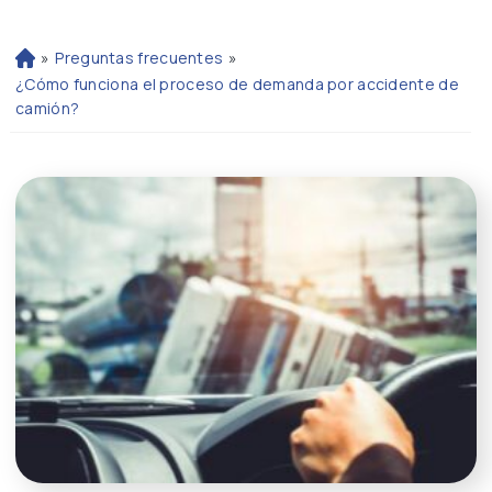
»
Preguntas frecuentes
»
Ini
ci
¿Cómo funciona el proceso de demanda por accidente de
o
camión?