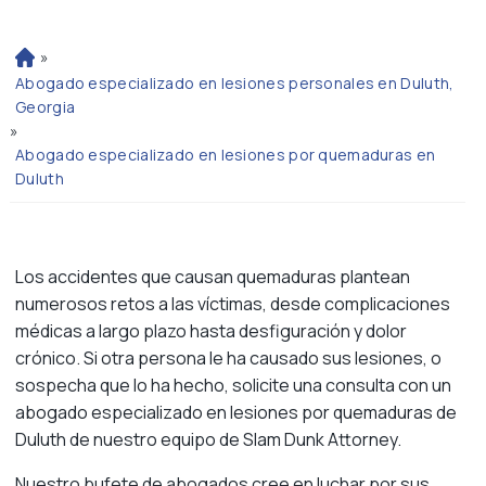
»
Ini
ci
Abogado especializado en lesiones personales en Duluth,
o
Georgia
»
Abogado especializado en lesiones por quemaduras en
Duluth
Los accidentes que causan quemaduras plantean
numerosos retos a las víctimas, desde complicaciones
médicas a largo plazo hasta desfiguración y dolor
crónico. Si otra persona le ha causado sus lesiones, o
sospecha que lo ha hecho, solicite una consulta con un
abogado especializado en lesiones por quemaduras de
Duluth de nuestro equipo de Slam Dunk Attorney.
Nuestro bufete de abogados cree en luchar por sus