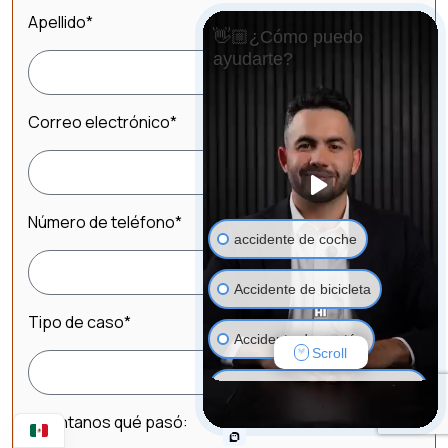
Apellido
*
👋🏼¿Cómo puedo
ayudarte?
Correo electrónico
*
Número de teléfono
*
accidente de coche
Accidente de bicicleta
Tipo de caso
*
Accidente de peatón
Scroll
accidente de vehículo
motorizado
Cuéntanos qué pasó: