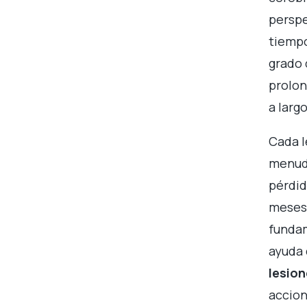
perspe
tiempo
grado 
prolon
a larg
Cada l
menudo
pérdid
meses 
fundam
ayuda
lesion
accion