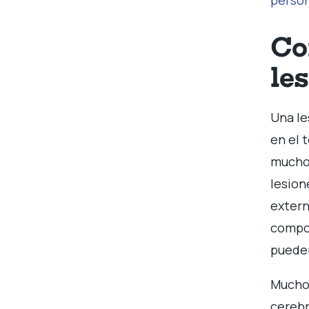
person
Co
le
Una le
en el 
muchos
lesion
extern
compon
pueden
Muchos
cerebr