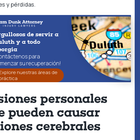
es y pérdidas.
gullosos de servir a
luth y a todo
eorgia
ontáctenos para
menzar su recuperación!
Explore nuestras áreas de
práctica
siones personales
e pueden causar
siones cerebrales