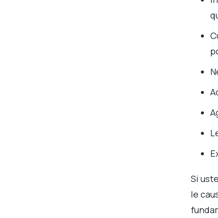
q
C
p
N
A
A
L
E
Si ust
le cau
fundam