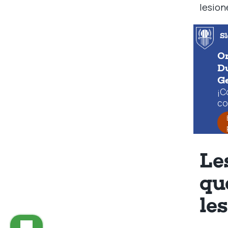
lesion
Or
Du
G
¡C
co
Le
qu
le