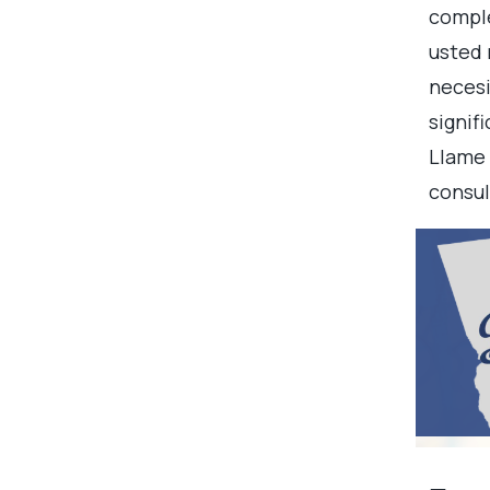
comple
usted 
necesi
signif
Llame 
consul