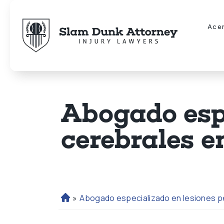
Ace
Abogado espe
cerebrales e
»
Abogado especializado en lesiones p
Ini
ci