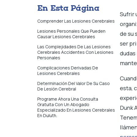
o
En Esta Página
Sufrir
Comprender Las Lesiones Cerebrales
organi
Lesiones Personales Que Pueden
de su 
Causar Lesiones Cerebrales
ser pr
Las Complejidades De Las Lesiones
Cerebrales Accidentes Con Lesiones
dudas 
Personales
manten
Complicaciones Derivadas De
Lesiones Cerebrales
Cuando
Determinación Del Valor De Su Caso
esta, 
De Lesión Cerebral
experi
Programe Ahora Una Consulta
Gratuita Con Un Abogado
Dunk A
Especializado En Lesiones Cerebrales
En Duluth.
Tene
llámen