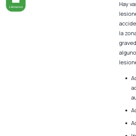
Hay va
Llámanos
lesion
accide
la zon
graved
alguno
lesion
A
a
a
A
A
I