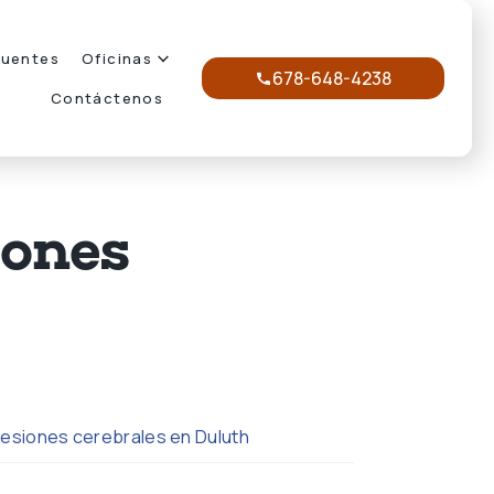
cuentes
Oficinas
678-648-4238
Contáctenos
iones
lesiones cerebrales en Duluth