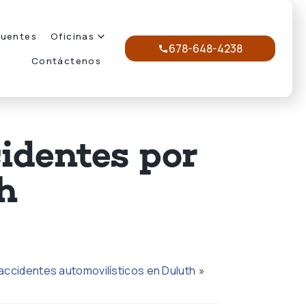
cuentes
Oficinas
678-648-4238
Contáctenos
identes por
h
ccidentes automovilísticos en Duluth
»