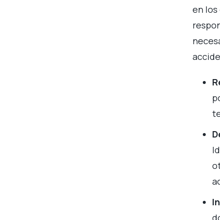
en los
respon
necesa
accide
R
p
t
D
I
o
a
I
d