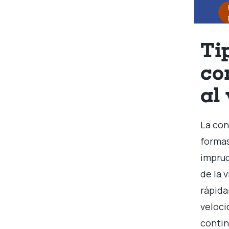
Ti
co
al
La con
formas
imprud
de la 
rápida
veloci
contin