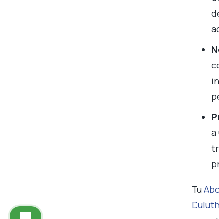
d
a
N
c
i
p
P
a
t
p
Tu
Abo
Dulut