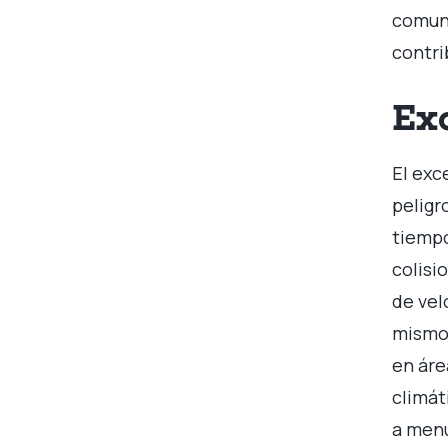
comune
contri
Ex
El exc
peligr
tiempo
colisi
de vel
mismos
en áre
climát
a menu