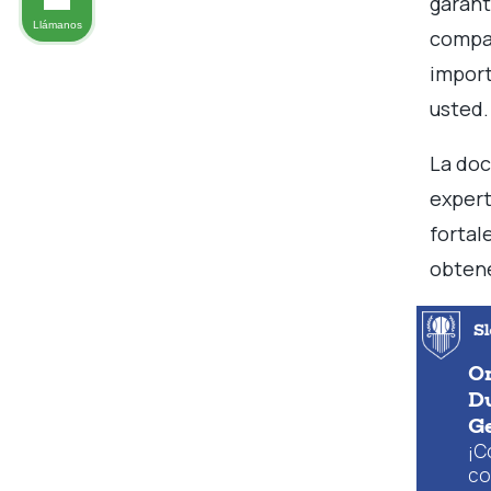
garant
Llámanos
compañ
import
usted
La doc
expert
fortal
obten
Or
Du
G
¡C
co