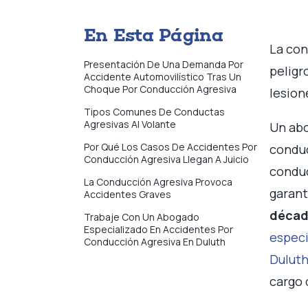
o
En Esta Página
La con
Presentación De Una Demanda Por
peligr
Accidente Automovilístico Tras Un
Choque Por Conducción Agresiva
lesion
Tipos Comunes De Conductas
Agresivas Al Volante
Un abo
Por Qué Los Casos De Accidentes Por
conduc
Conducción Agresiva Llegan A Juicio
conduc
La Conducción Agresiva Provoca
garant
Accidentes Graves
décad
Trabaje Con Un Abogado
Especializado En Accidentes Por
especi
Conducción Agresiva En Duluth
Dulut
cargo 