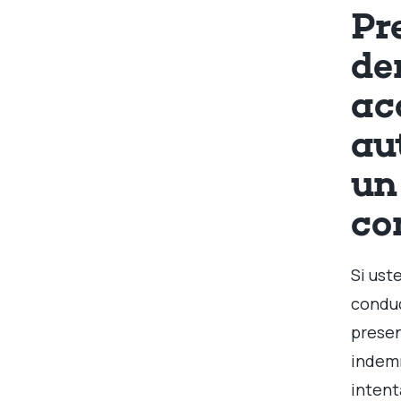
Pr
de
ac
au
un
co
Si ust
conduc
prese
indemn
intent