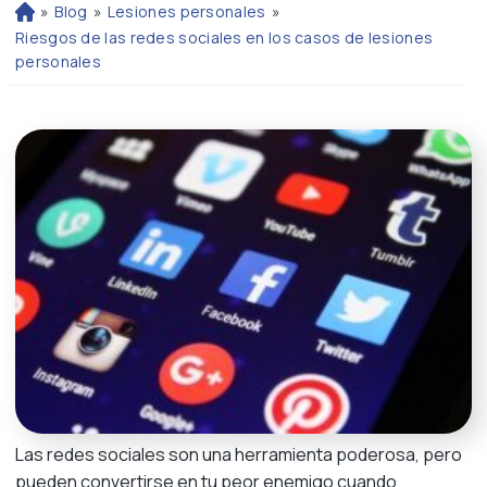
»
Blog
»
Lesiones personales
»
Ini
ci
Riesgos de las redes sociales en los casos de lesiones
o
personales
Las redes sociales son una herramienta poderosa, pero
pueden convertirse en tu peor enemigo cuando