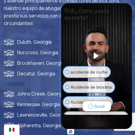
y atiende principalmente a conductores de esa zona,
nuestro equipo de abogados y profesionales del derecho
👋🏼¿Cómo puedo
presta sus servicios con orgullo en Atlanta y las ciudades
ayudarte?
circundantes:
Duluth, Georgia
Norcross, Georgia
Brookhaven, Georgia
accidente de coche
Decatur, Georgia
Accidente de bicicleta
Johns Creek, Georgia
Accidente de peatón
Kennesaw, Georgia
Scroll
Lawrenceville, Georgia
accidente de vehículo
Alpharetta, Georgia
motorizado