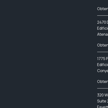
Obten
2470 D
Edifici
Atena
Obten
1775 
Edific
Conye
Obten
320 W
Suite 
Fayett