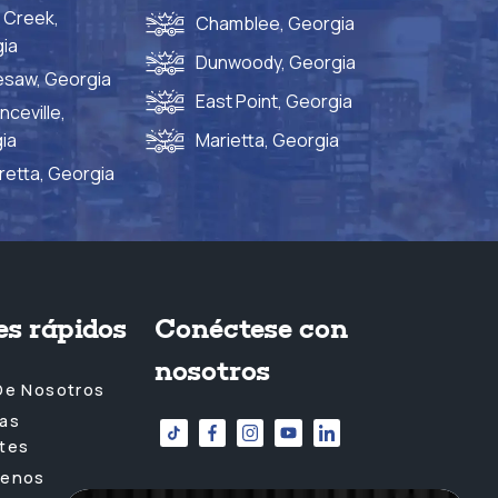
 Creek,
Chamblee, Georgia
ia
Dunwoody, Georgia
saw, Georgia
East Point, Georgia
ceville,
ia
Marietta, Georgia
retta, Georgia
es rápidos
Conéctese con
nosotros
De Nosotros
as
tes
tenos