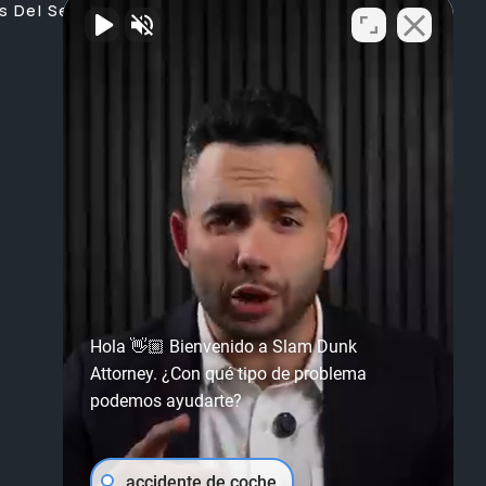
s Del Servicio
Hola 👋🏼 Bienvenido a Slam Dunk
Attorney. ¿Con qué tipo de problema
podemos ayudarte?
accidente de coche