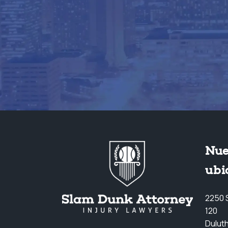
Nue
ubi
2250 S
120
Dulut