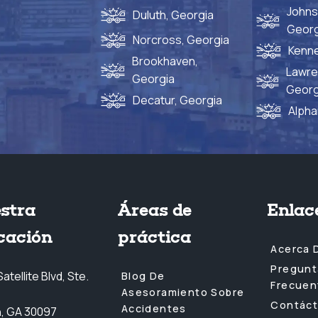
Johns
Duluth, Georgia
Georg
Norcross, Georgia
Kenne
Brookhaven,
Lawren
Georgia
Georg
Decatur, Georgia
Alpha
stra
Áreas de
Enlac
cación
práctica
Acerca 
Pregunt
atellite Blvd, Ste.
Blog De
Frecuen
Asesoramiento Sobre
Contác
Accidentes
h, GA 30097