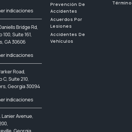
Término
Prevención De
er indicaciones
Accidentes
Acuerdos Por
Lesiones
aniells Bridge Rd,
o 100, Suite 161,
Accidentes De
Vehículos
s, GA 30606
er indicaciones
Parker Road,
io C, Suite 210,
rs, Georgia 30094
er indicaciones
. Lanier Avenue,
200,
eville, Georgia